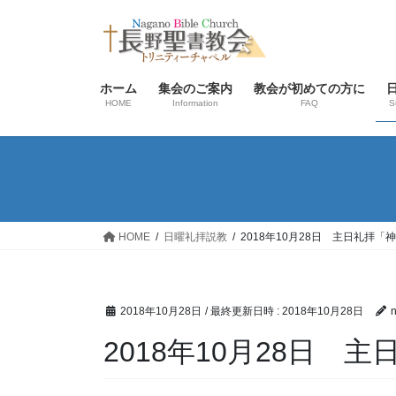
コ
ナ
ン
ビ
テ
ゲ
ン
ー
ホーム
集会のご案内
教会が初めての方に
ツ
シ
HOME
Information
FAQ
S
へ
ョ
ス
ン
キ
に
ッ
移
プ
動
HOME
日曜礼拝説教
2018年10月28日 主日礼拝
2018年10月28日
/ 最終更新日時 :
2018年10月28日
2018年10月28日