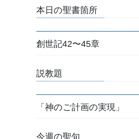
本日の聖書箇所
創世記42〜45章
説教題
「神のご計画の実現」
今週の聖句