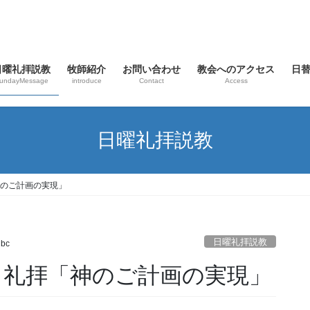
日曜礼拝説教
牧師紹介
お問い合わせ
教会へのアクセス
日
undayMessage
introduce
Contact
Access
日曜礼拝説教
「神のご計画の実現」
日曜礼拝説教
nbc
 主日礼拝「神のご計画の実現」