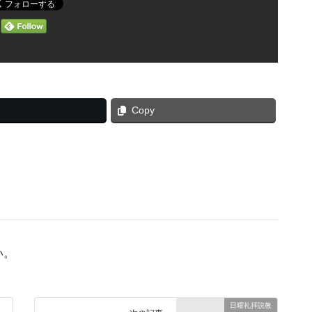
Copy
い。
日曜礼拝説教