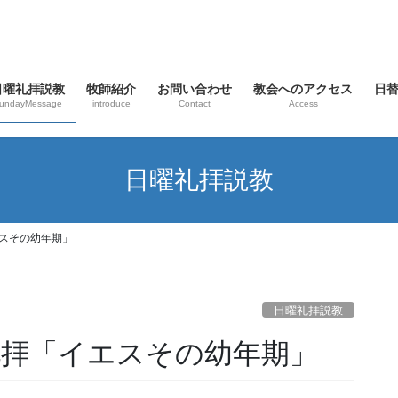
日曜礼拝説教
牧師紹介
お問い合わせ
教会へのアクセス
日
undayMessage
introduce
Contact
Access
日曜礼拝説教
エスその幼年期」
日曜礼拝説教
日礼拝「イエスその幼年期」