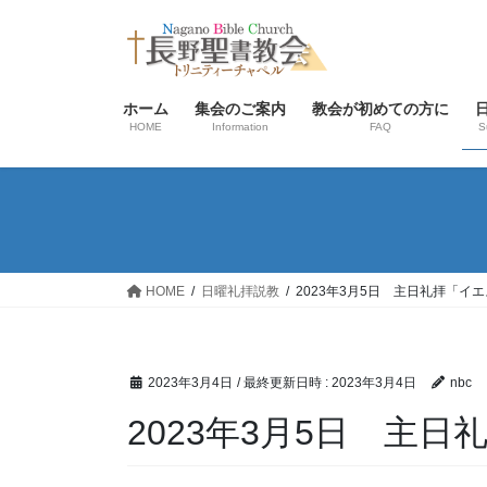
コ
ナ
ン
ビ
テ
ゲ
ン
ー
ホーム
集会のご案内
教会が初めての方に
ツ
シ
HOME
Information
FAQ
S
へ
ョ
ス
ン
キ
に
ッ
移
プ
動
HOME
日曜礼拝説教
2023年3月5日 主日礼拝「イ
2023年3月4日
/ 最終更新日時 :
2023年3月4日
nbc
2023年3月5日 主