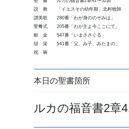
聖 書 ルカの福音書2章41〜52節
説 教 「イエスその幼年期」北村牧師
讃美歌 280番「わが身ののぞみは」
聖餐式 205番「わが主よ今ここにて」
献 金 547番「いまささぐる」
頌 栄 541番「父、み子、みたまの」
祝 祷
本日の聖書箇所
ルカの福音書2章4