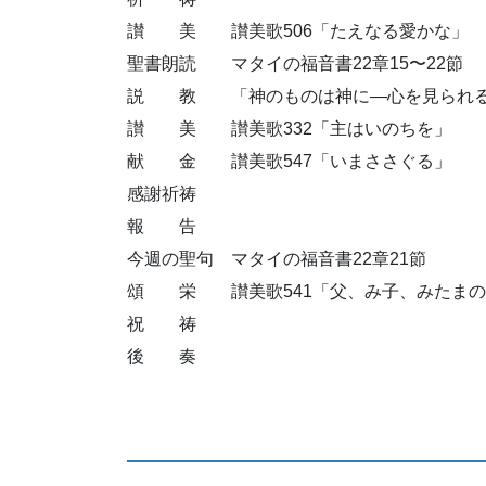
讃 美 讃美歌506「たえなる愛かな」
聖書朗読 マタイの福音書22章15〜22節
説 教 「神のものは神に—心を見られ
讃 美 讃美歌332「主はいのちを」
献 金 讃美歌547「いまささぐる」
感謝祈祷
報 告
今週の聖句 マタイの福音書22章21節
頌 栄 讃美歌541「父、み子、みたまの
祝 祷
後 奏