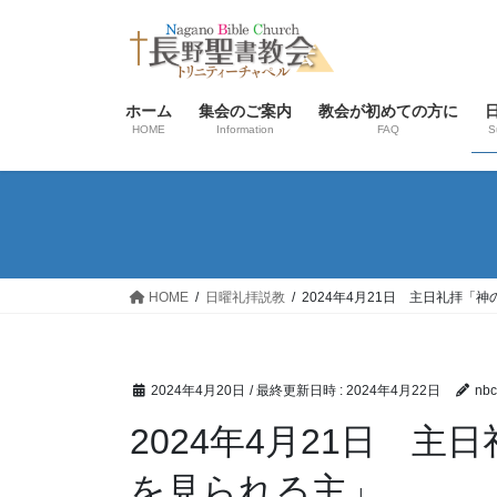
コ
ナ
ン
ビ
テ
ゲ
ン
ー
ホーム
集会のご案内
教会が初めての方に
ツ
シ
HOME
Information
FAQ
S
へ
ョ
ス
ン
キ
に
ッ
移
プ
動
HOME
日曜礼拝説教
2024年4月21日 主日礼拝「
2024年4月20日
/ 最終更新日時 :
2024年4月22日
nbc
2024年4月21日 
を見られる主」