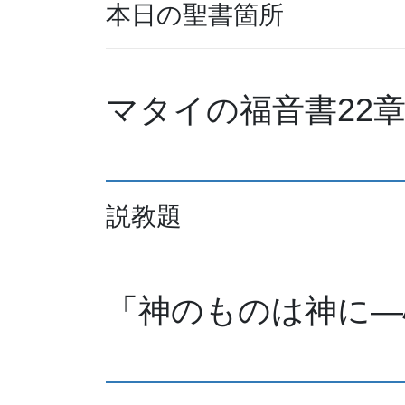
本日の聖書箇所
マタイの福音書22章
説教題
「神のものは神に—