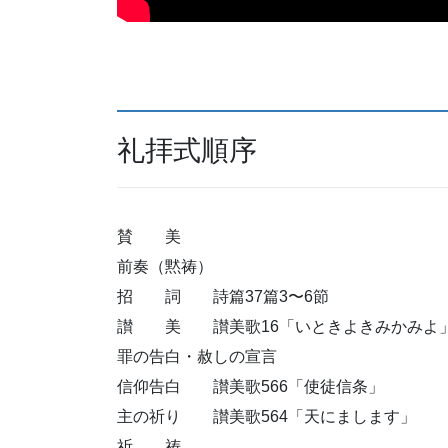
礼拝式順序
賛 美
前奏（黙祷）
招 詞 詩篇37篇3〜6節
讃 美 讃美歌16「いときよきみかみよ
罪の告白・赦しの宣言
信仰告白 讃美歌566「使徒信条」
主の祈り 讃美歌564「天にまします」
祈 祷