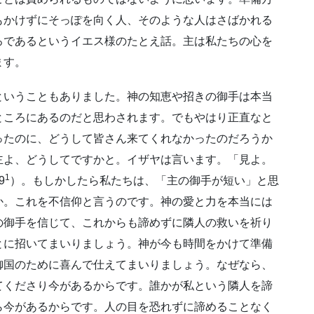
もかけずにそっぽを向く人、そのような人はさばかれる
ろであるというイエス様のたとえ話。主は私たちの心を
ます。
ということもありました。神の知恵や招きの御手は本当
ところにあるのだと思わされます。でもやはり正直なと
ったのに、どうして皆さん来てくれなかったのだろうか
主よ、どうしてですかと。イザヤは言います。「見よ。
1
9
）。もしかしたら私たちは、「主の御手が短い」と思
か。これを不信仰と言うのです。神の愛と力を本当には
の御手を信じて、これからも諦めずに隣人の救いを祈り
とに招いてまいりましょう。神が今も時間をかけて準備
御国のために喜んで仕えてまいりましょう。なぜなら、
てくださり今があるからです。誰かが私という隣人を諦
ら今があるからです。人の目を恐れずに諦めることなく