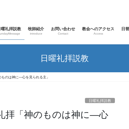
日曜礼拝説教
牧師紹介
お問い合わせ
教会へのアクセス
日
undayMessage
introduce
Contact
Access
日曜礼拝説教
神のものは神に—心を見られる主」
日曜礼拝説教
主日礼拝「神のものは神に—心