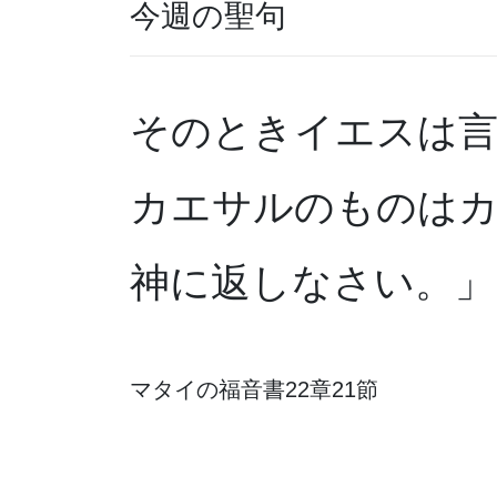
今週の聖句
そのときイエスは
カエサルのものは
神に返しなさい。」
マタイの福音書22章21節