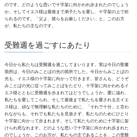
のです。どのような思いで十字架に向かわれ歩まれたのでしょう
か。そしてイエス様は最後まで弟子たちを愛し、十字架の上で祈
られるのです。「父よ、彼らをお赦しください」と。このお方
が、私たちの主なのです。
受難週を過ごすにあたり
今日から私たちは受難週を過ごしてまいります。実は今日の聖書
箇所は、今日のみことばの光の箇所でした。今日からみことばの
光も、イエス様の十字架に向かって行きます。皆さんも、どうぞ
みことばの光に従ってみことばをたどり、十字架に向かわれるイ
エス様とともに受難週を歩まれてはどうでしょうか。愛に溢れ、
私たちを愛してこられ、そして最後まで私たちを愛される主イエ
ス様は、頑なで無理解な私たちのために、「それで十分」と言わ
れながらも、それでも私たちを見放さず、私たちのためにひとり
十字架に向かって歩まれます。そして私たちのために十字架に架
けられ死なれます。どのような思いで十字架に向かわれ歩まれた
のでしょうか。このお方が、私たちの主であることを、この受難