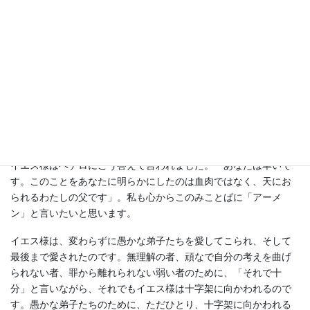
びが溢れ出てくるのを感じました。その日の帰り道が、そして次
の日の会社へ向かういつもの曲がり角が、私の目にいつもと違っ
た、光輝いた風景に映りました。スキップしたくなりました。空
がいつもより青くて高く見えました。何が自分に起こったのか分
からなかったのですが、ただわけもなくひたすら嬉しかったので
す。どうして自分はこんなにも喜んでいるのだろうか。そう思っ
た時に、ああ、これが「救い」なのかと分かりました。
「あなたがたはわたしをだれだと言いますか」。あの時、弟子の
ペテロは答えました。「あなたは生ける神の子キリストです」。
イエス様はペテロにこう答えて言われました。「あなたは幸いで
す。このことをあなたに明らかにしたのは血肉ではなく、天にお
られるわたしの父です」。私も心からこのみことばに「アーメ
ン」と言いたいと思います。
イエス様は、変わらずに愚かな弟子たちを愛してこられ、そして
最後まで愛されたのです。無理解の者、頑なで自分の考えを曲げ
られない者、罪から離れられない弱い者のために、「それで十
分」と言いながら、それでもイエス様は十字架に向かわれるので
す。愚かな弟子たちのために、ただひとり、十字架に向かわれる