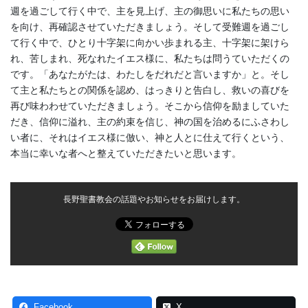
週を過ごして行く中で、主を見上げ、主の御思いに私たちの思い
を向け、再確認させていただきましょう。そして受難週を過ごし
て行く中で、ひとり十字架に向かい歩まれる主、十字架に架けら
れ、苦しまれ、死なれたイエス様に、私たちは問うていただくの
です。「あなたがたは、わたしをだれだと言いますか」と。そし
て主と私たちとの関係を認め、はっきりと告白し、救いの喜びを
再び味わわせていただきましょう。そこから信仰を励ましていた
だき、信仰に溢れ、主の約束を信じ、神の国を治めるにふさわし
い者に、それはイエス様に倣い、神と人とに仕えて行くという、
本当に幸いな者へと整えていただきたいと思います。
長野聖書教会の話題やお知らせをお届けします。
Facebook
X