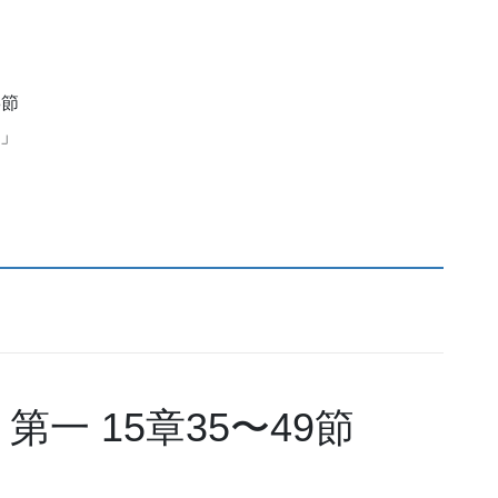
8節
」
一 15章35〜49節