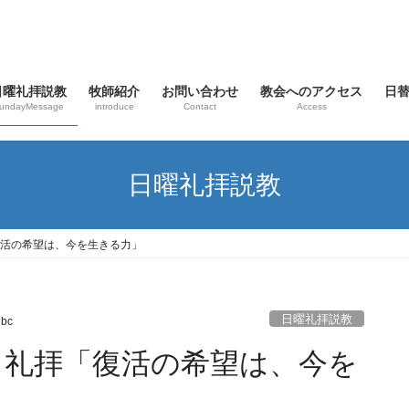
日曜礼拝説教
牧師紹介
お問い合わせ
教会へのアクセス
日
undayMessage
introduce
Contact
Access
日曜礼拝説教
「復活の希望は、今を生きる力」
日曜礼拝説教
nbc
 主日礼拝「復活の希望は、今を