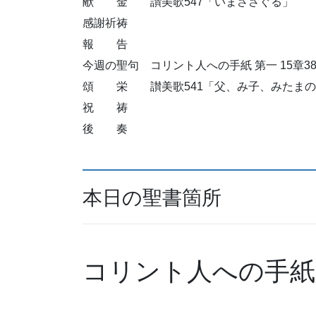
献 金 讃美歌547「いまささぐる」
感謝祈祷
報 告
今週の聖句 コリント人への手紙 第一 15章3
頌 栄 讃美歌541「父、み子、みたまの
祝 祷
後 奏
本日の聖書箇所
コリント人への手紙 第