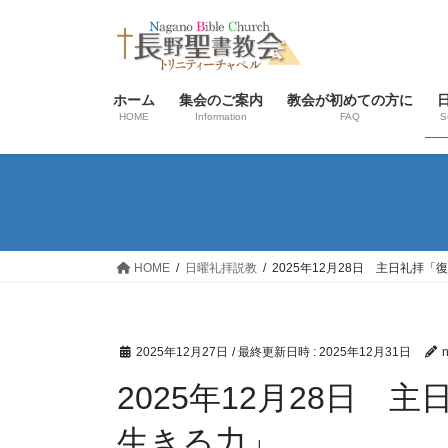
コ
ナ
ン
ビ
テ
ゲ
ン
ー
ホーム
集会のご案内
教会が初めての方に
ツ
シ
HOME
Information
FAQ
S
へ
ョ
ス
ン
キ
に
ッ
移
プ
動
HOME
日曜礼拝説教
2025年12月28日 主日礼拝
2025年12月27日
/ 最終更新日時 :
2025年12月31日
2025年12月28日
生きる力」