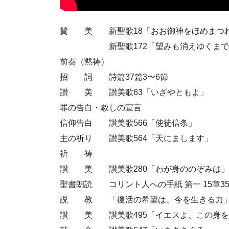
賛 美 新聖歌18「おお御神をほめまつ
新聖歌172「望みも消えゆくまで
前奏（黙祷）
招 詞 詩篇37篇3〜6節
讃 美 讃美歌63「いざやともよ」
罪の告白・赦しの宣言
信仰告白 讃美歌566「使徒信条」
主の祈り 讃美歌564「天にまします」
祈 祷
讃 美 讃美歌280「わが身ののぞみは」
聖書朗読 コリント人への手紙 第一 15章35
説 教 「復活の希望は、今を生きる力
讃 美 讃美歌495「イエスよ、この身を