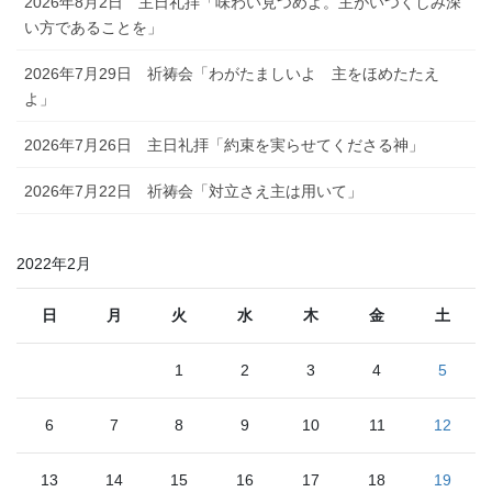
2026年8月2日 主日礼拝「味わい見つめよ。主がいつくしみ深
い方であることを」
2026年7月29日 祈祷会「わがたましいよ 主をほめたたえ
よ」
2026年7月26日 主日礼拝「約束を実らせてくださる神」
2026年7月22日 祈祷会「対立さえ主は用いて」
2022年2月
日
月
火
水
木
金
土
1
2
3
4
5
6
7
8
9
10
11
12
13
14
15
16
17
18
19