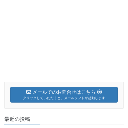
い主降誕の預言」
2017年12月3日
日曜礼拝説教
次の記事
2018年1月7日 主日礼拝「ギデ
オン」
2018年1月7日
お気軽にお問合せください。
026-224-4670
メールでのお問合せはこちら
クリックしていただくと、メールソフトが起動します
最近の投稿