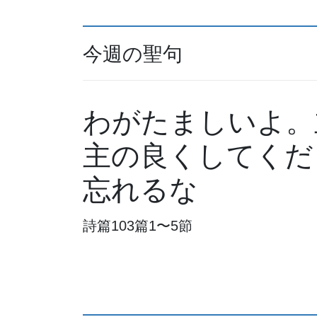
今週の聖句
わがたましいよ。
主の良くしてくだ
忘れるな
詩篇103篇1〜5節