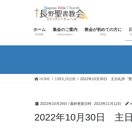
コ
ナ
ン
ビ
テ
ゲ
ン
ー
ホーム
集会のご案内
教会が初めての方に
ツ
シ
HOME
Information
FAQ
S
へ
ョ
ス
ン
キ
に
ッ
移
プ
動
HOME
日曜礼拝説教
2022年10月30日 主日礼拝
2022年10月29日
/ 最終更新日時 :
2022年11月12日
2022年10月30日