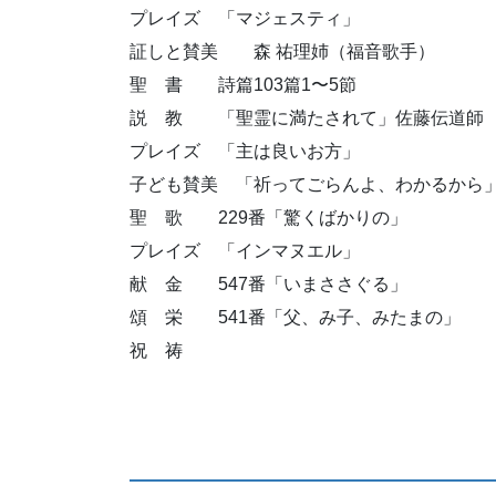
プレイズ 「マジェスティ」
証しと賛美 森 祐理姉（福音歌手）
聖 書 詩篇103篇1〜5節
説 教 「聖霊に満たされて」佐藤伝道師
プレイズ 「主は良いお方」
子ども賛美 「祈ってごらんよ、わかるから
聖 歌 229番「驚くばかりの」
プレイズ 「インマヌエル」
献 金 547番「いまささぐる」
頌 栄 541番「父、み子、みたまの」
祝 祷