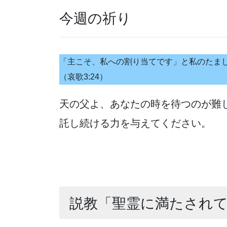
今週の祈り
「主こそ、私への割り当てです」と私のたま
（哀歌3:24）
天の父よ、あなたの時を待つのが難
託し続ける力を与えてください。
説教「聖霊に満たされ