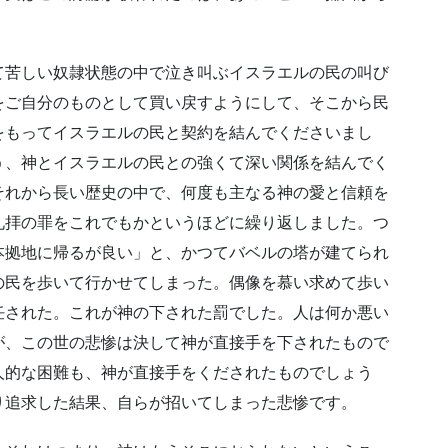
て苦しい奴隷状態の中で泣き叫ぶイスラエルの民の叫び
をご自分のものとして買い戻すようにして、そこから民
をもってイスラエルの民と契約を結んでくださいまし
う、神とイスラエルの民との強くて深い関係を結んでく
それから長い歴史の中で、何度も主なる神の愛と信頼を
礼拝の罪をこれでもかというほどに繰り返しました。つ
本拠地に帰るが良い」と、かつてバベルの塔が建てられ
の民を歩いて行かせてしまった。偶像を慕い求めて歩い
任された。これが神の下された罰でした。人は何か悪い
が、この世の悲惨は決して神が直接手を下されたもので
人的な困難も、神が直接手をくだされたものでしょう
り追求した結果、自らが招いてしまった悲惨です。