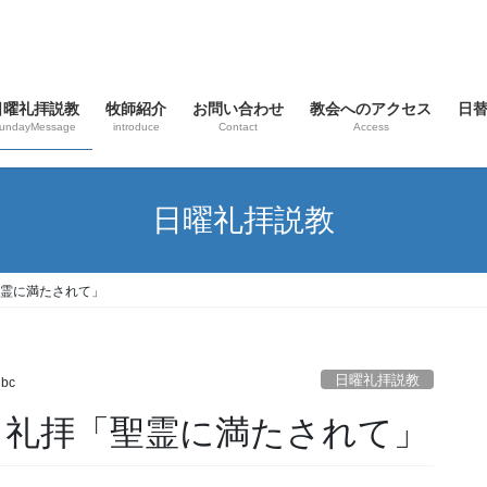
日曜礼拝説教
牧師紹介
お問い合わせ
教会へのアクセス
日
undayMessage
introduce
Contact
Access
日曜礼拝説教
「聖霊に満たされて」
日曜礼拝説教
nbc
 主日礼拝「聖霊に満たされて」