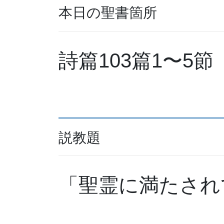
本日の聖書箇所
詩篇103篇1〜5節
説教題
「聖霊に満たされ