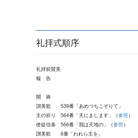
礼拝式順序
礼拝前賛美
報 告
開 祷
讃美歌 539番「あめつちこぞりて」
主の祈り 564番「天にまします」（
参照
）
使徒信条 566番「我は天地の」（
参照
）
讃美歌 6番「われら主を」