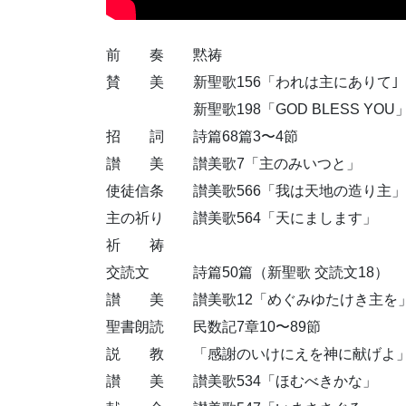
前 奏 黙祷
賛 美 新聖歌156「われは主にありて｣
新聖歌198「GOD BLESS YOU
招 詞 詩篇68篇3〜4節
讃 美 讃美歌7「主のみいつと」
使徒信条 讃美歌566「我は天地の造り主」
主の祈り 讃美歌564「天にまします」
祈 祷
交読文 詩篇50篇（新聖歌 交読文18）
讃 美 讃美歌12「めぐみゆたけき主を
聖書朗読 民数記7章10〜89節
説 教 「感謝のいけにえを神に献げよ
讃 美 讃美歌534「ほむべきかな」