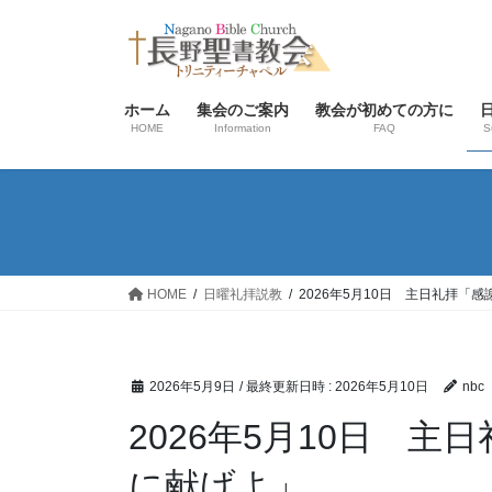
コ
ナ
ン
ビ
テ
ゲ
ン
ー
ホーム
集会のご案内
教会が初めての方に
ツ
シ
HOME
Information
FAQ
S
へ
ョ
ス
ン
キ
に
ッ
移
プ
動
HOME
日曜礼拝説教
2026年5月10日 主日礼拝「
2026年5月9日
/ 最終更新日時 :
2026年5月10日
nbc
2026年5月10日 
に献げよ」