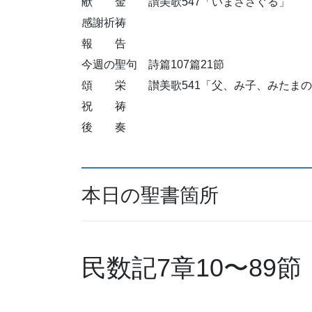
献 金 讃美歌547「いまささぐる」
感謝祈祷
報 告
今週の聖句 詩篇107篇21節
頌 栄 讃美歌541「父、み子、みたまの
祝 祷
後 奏
本日の聖書箇所
民数記7章10〜89節