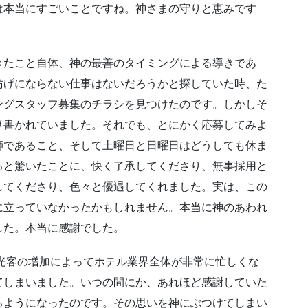
は本当にすごいことですね。神さまの守りと恵みです
きたこと自体、神の最善のタイミングによる導きであ
妨げにならない仕事はないだろうかと探していた時、た
ングスタッフ募集のチラシを見つけたのです。しかしそ
り書かれていました。それでも、とにかく応募してみよ
師であること、そして土曜日と日曜日はどうしても休ま
ると驚いたことに、快く了承してくださり、無事採用と
してくださり、色々と優遇してくれました。実は、この
に立っていなかったかもしれません。本当に神のあわれ
した。本当に感謝でした。
観光客の増加によってホテル業界全体が非常に忙しくな
てしまいました。いつの間にか、あれほど感謝していた
るようになったのです。その思いを神にぶつけてしまい