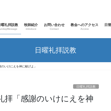
日曜礼拝説教
牧師紹介
お問い合わせ
教会へのアクセス
日
undayMessage
introduce
Contact
Access
日曜礼拝説教
感謝のいけにえを神に献げよ」
日曜礼拝説教
主日礼拝「感謝のいけにえを神