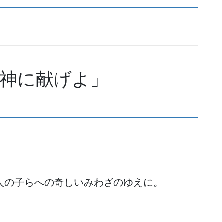
神に献げよ」
人の子らへの奇しいみわざのゆえに。