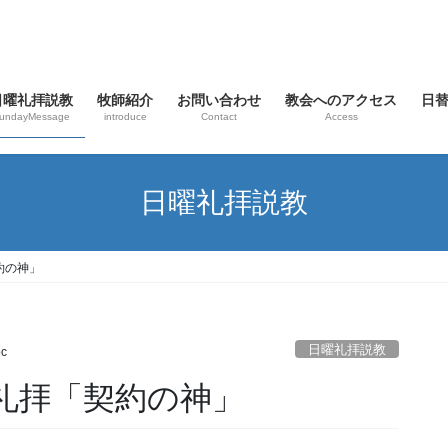
日曜礼拝説教
牧師紹介
お問い合わせ
教会へのアクセス
日
undayMessage
introduce
Contact
Access
日曜礼拝説教
約の神」
日曜礼拝説教
c
日礼拝「契約の神」