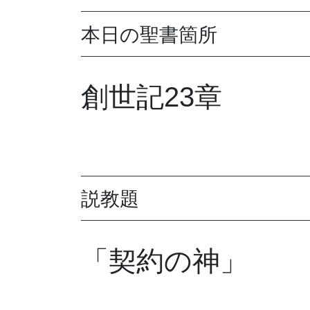
本日の聖書箇所
創世記23章
説教題
「契約の神」