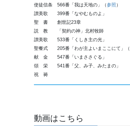
使徒信条 566番「我は天地の」（
参照
）
讃美歌 399番「なやむものよ」
聖 書 創世記23章
説 教 「契約の神」北村牧師
讃美歌 533番「くしき主の光」
聖餐式 205番「わが主よいまここにて」（
献 金 547番「いまささぐる」
頌 栄 541番「父、み子、みたまの」
祝 祷
動画はこちら