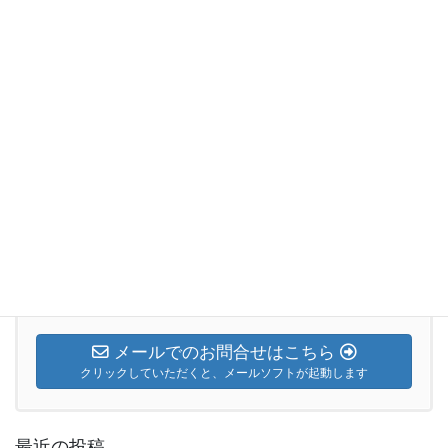
2024年5月26日 主日礼拝「真
の指導者とは」
2024年5月25日
日曜礼拝説教
次の記事
2024年6月9日 主日礼拝「内側
を聖められた真のリーダーに」
2024年6月8日
お気軽にお問合せください。
026-224-4670
メールでのお問合せはこちら
クリックしていただくと、メールソフトが起動します
最近の投稿